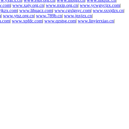
w.yxgcx.cn
|
www.esdj.org.cn
|
www.lnbfgs.cn
|
www.hnqxlc.cn
|
w.com
|
www.xajy.org.cn
|
www.nxip.org.cn
|
www.ycwgycjzx.com
|
jkzx.com
|
www.lihuacz.com
|
www.cgxlgsyc.com
|
www.sxxjdzx.cn
|
m
|
www.ytsz.org.cn
|
www.789b.cn
|
www.jnxjzx.cn
|
m.com
|
www.xpfdc.com
|
www.qzstsg.com
|
www.linyierxiao.cn
|