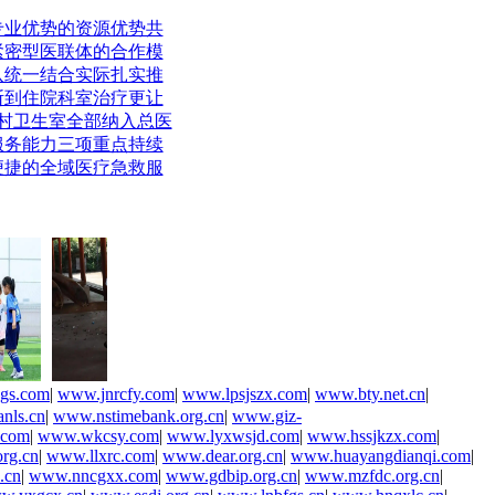
专业优势的资源优势共
紧密型医联体的合作模
八统一结合实际扎实推
断到住院科室治疗更让
家村卫生室全部纳入总医
服务能力三项重点持续
便捷的全域医疗急救服
gs.com
|
www.jnrcfy.com
|
www.lpsjszx.com
|
www.bty.net.cn
|
nls.cn
|
www.nstimebank.org.cn
|
www.giz-
.com
|
www.wkcsy.com
|
www.lyxwsjd.com
|
www.hssjkzx.com
|
rg.cn
|
www.llxrc.com
|
www.dear.org.cn
|
www.huayangdianqi.com
|
.cn
|
www.nncgxx.com
|
www.gdbip.org.cn
|
www.mzfdc.org.cn
|