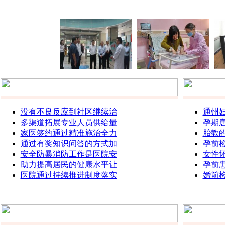
没有不良反应到社区继续治
通州
多渠道拓展专业人员供给量
孕期
家医签约通过精准施治全力
胎教
通过有奖知识问答的方式加
孕前
安全防暴消防工作是医院安
女性
助力提高居民的健康水平让
孕前
医院通过持续推进制度落实
婚前