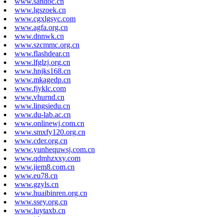
www.sandoc.cn
www.lgszoek.cn
www.cgxlgsyc.com
www.agfa.org.cn
www.dnnwk.cn
www.szcmmc.org.cn
www.flashdear.cn
www.lfglzj.org.cn
www.hnjks168.cn
www.mkagedp.cn
www.fjyklc.com
www.vhurnd.cn
www.lingsiedu.cn
www.du-lab.ac.cn
www.onlinewj.com.cn
www.smxfy120.org.cn
www.cder.org.cn
www.yunhequwsj.com.cn
www.qdmhzxxy.com
www.jiem8.com.cn
www.eu78.cn
www.gzyls.cn
www.huaibinren.org.cn
www.ssey.org.cn
www.luytaxb.cn