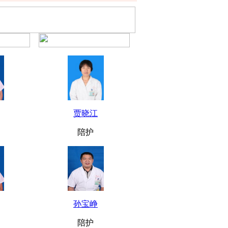
贾晓江
陪护
孙宝峥
陪护