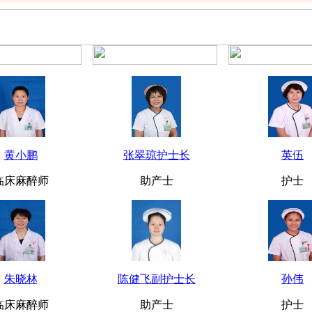
黄小鹏
张翠琼护士长
英伍
临床麻醉师
助产士
护士
朱晓林
陈健飞副护士长
孙伟
临床麻醉师
助产士
护士