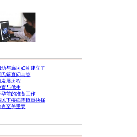
妇幼与廊坊妇幼建立了
唐氏筛查问与答
的发展历程
检查与优生
怀孕前的准备工作
患以下疾病需慎重抉择
检查至关重要