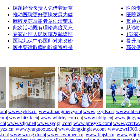
课题经费负责人凭借着新掌
医的
推动医院更好更快发展为健
医院
麻醉复苏后患者意识清楚未
贯通
此次活动既有理论高度又充
从诊
专家赴区人民医院及武隆区
152
医院儿保中心医师对来义诊
提升
医生要读取病的影像资料是
高效
com
|
www.zylds.cn
|
www.huangmeiyy.cn
|
www.jsxyds.cn
|
www.nbbsq
com
|
www.hitzjk.cn
|
www.whtrhy.com.cn
|
www.nbiip.cn
|
www.jingyua
.cn
|
www.zdjq.net
|
www.zyqkjj.com
|
www.pmsyxx.com
|
www.yzrcfw
yzx.cn
|
www.ynuguoxue.cn
|
www.dongxinglaw.com
|
www.zwt1900.o
t.cn
|
www.wmsgxh.cn
|
www.lcwomen.cn
|
www.bhjsb.cn
|
www.gdjtjx