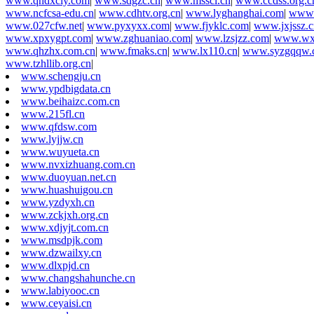
www.qhdxcly.com
|
www.sdgzc.cn
|
www.msscl.cn
|
www.ccdss.org.c
www.ncfcsa-edu.cn
|
www.cdhtv.org.cn
|
www.lyghanghai.com
|
www.
www.027cfw.net
|
www.pyxyxx.com
|
www.fjyklc.com
|
www.jxjssz.c
www.xpxygpt.com
|
www.zghuaniao.com
|
www.lzsjzz.com
|
www.wx
www.qhzhx.com.cn
|
www.fmaks.cn
|
www.lx110.cn
|
www.syzgqqw.
www.tzhllib.org.cn
|
www.schengju.cn
www.ypdbigdata.cn
www.beihaizc.com.cn
www.215fl.cn
www.qfdsw.com
www.lyjjw.cn
www.wuyueta.cn
www.nvxizhuang.com.cn
www.duoyuan.net.cn
www.huashuigou.cn
www.yzdyxh.cn
www.zckjxh.org.cn
www.xdjyjt.com.cn
www.msdpjk.com
www.dzwailxy.cn
www.dlxpjd.cn
www.changshahunche.cn
www.labiyooc.cn
www.ceyaisi.cn