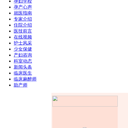
孕妇学校
孕产心声
就医指南
专家介绍
住院介绍
医技前言
在线视频
护士风采
少女保健
产妇咨询
科室动态
新闻头条
临床医生
临床麻醉师
助产师