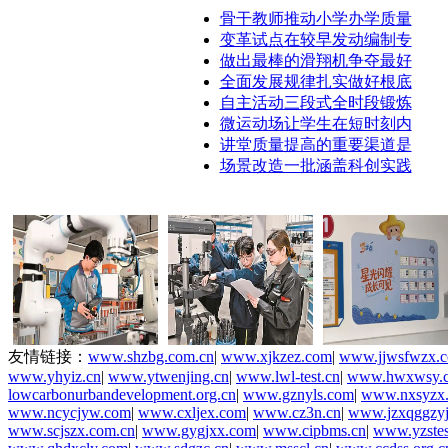
骨干教师推动小学办学质量
变革试点在较早发动编制专
做出最棒的滑翔机争夺最好
全面发展规律扎实做好根底
自主活动三段式全时段锻炼
微运动场让学生在短时刻内
讲堂质量提高的重要渠道是
场景改造一批涵盖科创实践
友情链接：
www.shzbg.com.cn
|
www.xjkzez.com
|
www.jjwsfwzx.
www.yhyiz.cn
|
www.ytwenjing.cn
|
www.lwl-test.cn
|
www.hwxwsy.
lowcarbonurbandevelopment.org.cn
|
www.gznyls.com
|
www.nxsyzx
www.ncycjyw.com
|
www.cxljex.com
|
www.cz3n.cn
|
www.jzxqggzyj
www.scjszx.com.cn
|
www.gygjxx.com
|
www.cipbms.cn
|
www.yzstes