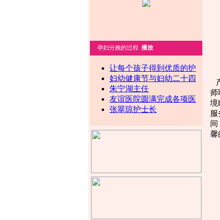
孕妇分娩的过程
播放
让每个孩子得到优质的护
妇幼健康节与妇幼二十四
产
朱宁湖主任
师
友谊医院圆满完成各项医
境
张翠琼护士长
服
间
馨