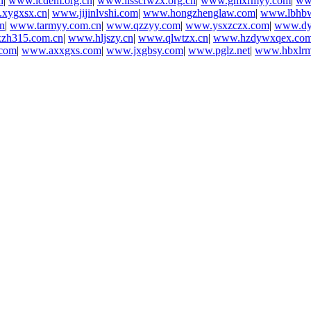
n
|
www.lcdem.org.cn
|
www.llsscfwzx.org.cn
|
www.gmxrmyy.com
|
ww
xygxsx.cn
|
www.jijinlvshi.com
|
www.hongzhenglaw.com
|
www.lbhb
n
|
www.tarmyy.com.cn
|
www.qzzyy.com
|
www.ysxzczx.com
|
www.dy
zh315.com.cn
|
www.hljszy.cn
|
www.qlwtzx.cn
|
www.hzdywxqex.co
com
|
www.axxgxs.com
|
www.jxgbsy.com
|
www.pglz.net
|
www.hbxlr