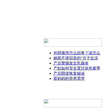
外阴瘙痒怎么回事？该怎么
她那不堪回首的“月子生活
产后警惕发生乳腺炎
产妇如何安全度过炎热夏季
产后阴道恢复秘诀
新妈妈的营养需求