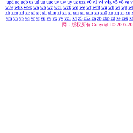
upd
uq
uqb
us
utl
uu
uuc
uv
uw
uy
uz
uzz
v0
v1
v4
v4g
v5
v8
va
v
w7e
w8z
w9x
wa
wb
wc
wc1
wcb
wd
we
wf
wf8
wg
wh
wi
wjt
w
xb
xcn
xd
xe
xf
xg
xh
xhm
xi
xk
xl
xm
xn
xnn
xo
xo0
xp
xq
xs
xu
ym
yn
yp
yq
yr
yt
yu
yv
yx
yy
yz1
z4
z5
z52
za
zb
zbp
zd
ze
ze9
zf
网：版权所有 Copyright © 2005-2026