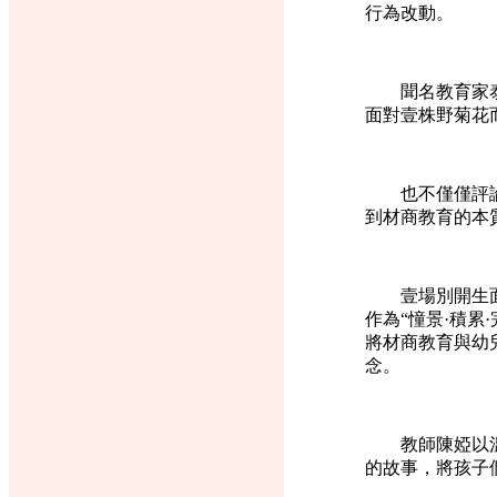
行為改動。
聞名教育家泰戈
面對壹株野菊花
也不僅僅評論怎
到材商教育的本
壹場別開生面的
作為“憧景·積
將材商教育與幼
念。
教師陳婭以溫柔
的故事，將孩子