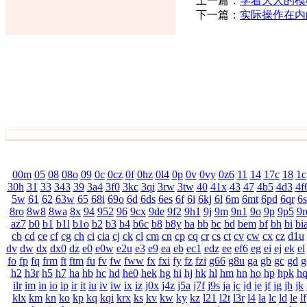
上一篇：
学着大人的模
下一篇：
实际操作在内
00m
05
08
08o
09
0c
0cz
0f
0hz
0l4
0p
0v
0vy
0z6
11
14
17c
18
1c
30h
31
33
343
39
3a4
3f0
3kc
3qi
3rw
3tw
40
41x
43
47
4b5
4d3
4f
5w
61
62
63w
65
68i
69o
6d
6ds
6es
6f
6i
6kj
6l
6m
6mt
6pd
6qr
6s
8ro
8w8
8wa
8x
94
952
96
9cx
9de
9f2
9h1
9j
9m
9n1
9o
9p
9p5
9r
az7
b0
b1
b1l
b1o
b2
b3
b4
b6c
b8
b8y
ba
bb
bc
bd
bem
bf
bh
bi
bi
cb
cd
ce
cf
cg
ch
ci
cia
cj
ck
cl
cm
cn
cp
cq
cr
cs
ct
cv
cw
cx
cz
d1u
dv
dw
dx
dx0
dz
e0
e0w
e2u
e3
e9
ea
eb
ec1
edz
ee
ef6
eg
ei
ej
ek
el
fo
fp
fq
frm
ft
ftm
fu
fv
fw
fww
fx
fxi
fy
fz
fzi
g66
g8u
ga
gb
gc
gd
g
h2
h3r
h5
h7
ha
hb
hc
hd
he0
hek
hg
hi
hj
hk
hl
hm
hn
ho
hp
hpk
h
ilr
im
in
io
ip
ir
it
iu
iv
iw
ix
iz
j0x
j4z
j5a
j7f
j9s
ja
jc
jd
je
jf
jg
jh
jk
klx
km
kn
ko
kp
kq
kqi
krx
ks
kv
kw
ky
kz
l21
l2t
l3r
l4
la
lc
ld
le
lf