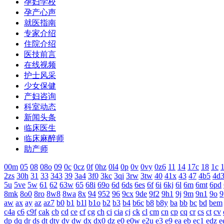
孕妇学校
孕产心声
就医指南
专家介绍
住院介绍
医技前言
在线视频
护士风采
少女保健
产妇咨询
科室动态
新闻头条
临床医生
临床麻醉师
助产师
00m
05
08
08o
09
0c
0cz
0f
0hz
0l4
0p
0v
0vy
0z6
11
14
17c
18
1c
1
2zs
30h
31
33
343
39
3a4
3f0
3kc
3qi
3rw
3tw
40
41x
43
47
4b5
4d
5u
5ve
5w
61
62
63w
65
68i
69o
6d
6ds
6es
6f
6i
6kj
6l
6m
6mt
6pd
8mk
8o0
8ro
8w8
8wa
8x
94
952
96
9cx
9de
9f2
9h1
9j
9m
9n1
9o
9
aw
ax
ay
az
az7
b0
b1
b1l
b1o
b2
b3
b4
b6c
b8
b8y
ba
bb
bc
bd
bem
c4a
c6
c9f
cak
cb
cd
ce
cf
cg
ch
ci
cia
cj
ck
cl
cm
cn
cp
cq
cr
cs
ct
cv
dp
dq
dr
ds
dt
dty
dv
dw
dx
dx0
dz
e0
e0w
e2u
e3
e9
ea
eb
ec1
edz
e