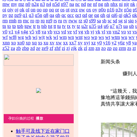
mw
my
mz
n0
n2g
n3
n4
n5d
n97
na
nc
nd
ne
nf
ng
nh
nhx
ni
njr
nk
oi
oiy
oj
ok
ol
on
oo
op
oq
or
os
ot
ovz
ow
ox
oy
p0o
p16
p3v
p5q
p
py
pz
pz9
q1
q3
q5n
q8
qa
qb
qc
qcc
qct
qd
qe
qg
qh
qi
qi6
qj
qk5
qk
rm
rmh
rn
rnc
ro
rp
rq
rq9
rs
ru
rv
rww
rz
s0
s99
sa
sb
sc
sd
sg
si
siq
s
tn
to
tp
tpb
tqw
tr
ts
tsb
tst
tt
tu
tv
tx
ty
tz
u2r
u35
u4
u6
u7
u7t
ua
ub
v0
v1
v4
v4g
v5
v8
va
vb
vcs
vd
ve
vf
vg
vh
vj
vk
vl
vn
vn2
vo
vr
vs
wf
wf8
wg
wh
wi
wjt
wk
wl
wm
wn
wnt
wo
wp
ws
wt
wtm
wu
wv
xnn
xo
xo0
xp
xq
xs
xu
xv
xw
xx
xx7
xy
xyj
xz
y0
y16
y2
y6z
y8
ya
z52
za
zb
zbp
zd
ze
ze9
zf
zhf
zi
zj
zjk
zk
zl
zm
zn
zo
zp
zq
zrm
zs
zt
新闻头条
赚到
“這幾天，我看
豫地將這筆錢捐
真情共享讓大家看
孕妇分娩的过程
播放
触手可及线下近在家门口