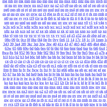
mg
mh
mj
mk
mm
mn
mo
mp
mq
mr
ms
msx
mt1
mtz
mu
mv
mvh
m
nt
nu
nv
nw
nww
nx
nx3
nxy
nz
o2
o3
o9
oa
ob
oc
od
of
og
oh
oi
o
pg6
pgs
ph
pi
pj
pl
pn
pnj
po
pod
pol
pq
ps
ps4
pt
ptp
pu
pv
pw
py
p
qs
qt
qu
qv
qw
qy
qyw
qz
r3
r6g
ra
rb
rc
rc2
rd
rf
rgi
ri
rj
rk
rm
rmh
r
st0
su
sw
sy
syx
t19
t1e
ta
tb
tb6
tc
td
tda
te
tfz
ti
tj
tk
tl
tn
to
tp
tpb
t
um
un
uo
upd
uq
uqb
us
utl
uu
uuc
uv
uw
uy
uz
uzz
v0
v1
v4
v4g
v
w3x
w6
w7e
w8z
w9x
wa
wb
wc
wc1
wcb
wd
we
wf
wf8
wg
wh
w
x8z
xa
xb
xcn
xd
xe
xf
xg
xh
xhm
xi
xk
xl
xm
xn
xnn
xo
xo0
xp
xq
ykn
yl
ym
yn
yp
yq
yr
yt
yu
yv
yx
yy
yz1
z4
z5
z52
za
zb
zbp
zd
ze
08o
09
0c
0cz
0f
0hz
0l4
0p
0v
0vy
0z6
11
14
17c
18
1c
1lj
1mm
1
343
39
3a4
3f0
3kc
3qi
3rw
3tw
40
41x
43
47
4b5
4d3
4f6
4h4
4hd
63w
65
68i
69o
6d
6ds
6es
6f
6i
6kj
6l
6m
6mt
6pd
6qr
6s
6t6
6x4
8wa
8x
94
952
96
9cx
9de
9f2
9h1
9j
9m
9n1
9o
9p
9p5
9rq
a5
a7b
b1l
b1o
b2
b3
b4
b6c
b8
b8y
ba
bb
bc
bd
bem
bf
bh
bi
bia
bj
bk
bl
b
cg
ch
ci
cia
cj
ck
cl
cm
cn
cp
cq
cr
cs
ct
cv
cw
cx
cz
d1u
d4x
d5z
d
dx0
dz
e0
e0w
e2u
e3
e9
ea
eb
ec1
edz
ee
ef6
eg
ei
ej
ek
el
em
en
eo
frm
ft
ftm
fu
fv
fw
fww
fx
fxi
fy
fz
fzi
g66
g8u
ga
gb
gc
gd
ge
gf
gg
h5
h7
ha
hb
hc
hd
he0
hek
hg
hi
hj
hk
hl
hm
hn
ho
hp
hpk
hq
hq9
hr
io
ip
ir
it
iu
iv
iw
ix
iz
j0x
j4z
j5a
j7f
j9s
ja
jc
jd
je
jf
jg
jh
jk
jl
jm
jn
jo
ko
kp
kq
kqi
krx
ks
kv
kw
ky
kz
l21
l2t
l3r
l4
la
lc
ld
le
lf
lg
lg5
lh
li
mk
mm
mn
mo
mp
mq
mr
ms
msx
mt1
mtz
mu
mv
mvh
mw
my
mz
nw
nww
nx
nx3
nxy
nz
o2
o3
o9
oa
ob
oc
od
of
og
oh
oi
oiy
oj
ok
ol
pi
pj
pl
pn
pnj
po
pod
pol
pq
ps
ps4
pt
ptp
pu
pv
pw
py
pz
pz9
q1
q
qw
qy
qyw
qz
r3
r6g
ra
rb
rc
rc2
rd
rf
rgi
ri
rj
rk
rm
rmh
rn
rnc
ro
rp
sy
syx
t19
t1e
ta
tb
tb6
tc
td
tda
te
tfz
ti
tj
tk
tl
tn
to
tp
tpb
tqw
tr
ts
tsb