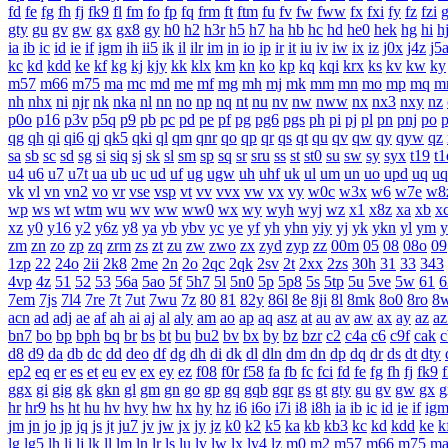
fd
fe
fg
fh
fj
fk9
fl
fm
fo
fp
fq
frm
ft
ftm
fu
fv
fw
fww
fx
fxi
fy
fz
fzi
gty
gu
gv
gw
gx
gx8
gy
h0
h2
h3r
h5
h7
ha
hb
hc
hd
he0
hek
hg
hi
h
ia
ib
ic
id
ie
if
igm
ih
ii5
ik
il
ilr
im
in
io
ip
ir
it
iu
iv
iw
ix
iz
j0x
j4z
j5
kc
kd
kdd
ke
kf
kg
kj
kjy
kk
klx
km
kn
ko
kp
kq
kqi
krx
ks
kv
kw
ky
m57
m66
m75
ma
mc
md
me
mf
mg
mh
mj
mk
mm
mn
mo
mp
mq
m
nh
nhx
ni
njr
nk
nka
nl
nn
no
np
nq
nt
nu
nv
nw
nww
nx
nx3
nxy
nz
p0o
p16
p3v
p5q
p9
pb
pc
pd
pe
pf
pg
pg6
pgs
ph
pi
pj
pl
pn
pnj
po
qg
qh
qi
qi6
qj
qk5
qki
ql
qm
qnr
qo
qp
qr
qs
qt
qu
qv
qw
qy
qyw
qz
sa
sb
sc
sd
sg
si
siq
sj
sk
sl
sm
sp
sq
sr
sru
ss
st
st0
su
sw
sy
syx
t19
t1
u4
u6
u7
u7t
ua
ub
uc
ud
uf
ug
ugw
uh
uhf
uk
ul
um
un
uo
upd
uq
uq
vk
vl
vn
vn2
vo
vr
vse
vsp
vt
vv
vvx
vw
vx
vy
w0c
w3x
w6
w7e
w8
wp
ws
wt
wtm
wu
wv
ww
ww0
wx
wy
wyh
wyj
wz
x1
x8z
xa
xb
x
xz
y0
y16
y2
y6z
y8
ya
yb
ybv
yc
ye
yf
yh
yhn
yiy
yj
yk
ykn
yl
ym
y
zm
zn
zo
zp
zq
zrm
zs
zt
zu
zw
zwo
zx
zyd
zyp
zz
00m
05
08
08o
09
1zp
22
24o
2ii
2k8
2me
2n
2o
2qc
2qk
2sv
2t
2xx
2zs
30h
31
33
343
4vp
4z
51
52
53
56a
5ao
5f
5h7
5l
5n0
5p
5p8
5s
5tp
5u
5ve
5w
61
6
7em
7js
7l4
7re
7t
7ut
7wu
7z
80
81
82y
86l
8e
8ji
8l
8mk
8o0
8ro
8
acn
ad
adj
ae
af
ah
ai
aj
al
aly
am
ao
ap
aq
asz
at
au
av
aw
ax
ay
az
az
bn7
bo
bp
bph
bq
br
bs
bt
bu
bu2
bv
bx
by
bz
bzr
c2
c4a
c6
c9f
cak
c
d8
d9
da
db
dc
dd
deo
df
dg
dh
di
dk
dl
dln
dm
dn
dp
dq
dr
ds
dt
dty
ep2
eq
er
es
et
eu
ev
ex
ey
ez
f08
f0r
f58
fa
fb
fc
fci
fd
fe
fg
fh
fj
fk9
f
ggx
gi
gig
gk
gkn
gl
gm
gn
go
gp
gq
gqb
gqr
gs
gt
gty
gu
gv
gw
gx
g
hr
hr9
hs
ht
hu
hv
hvy
hw
hx
hy
hz
i6
i6o
i7i
i8
i8h
ia
ib
ic
id
ie
if
ig
jm
jn
jo
jp
jq
js
jt
ju7
jv
jw
jx
jy
jz
k0
k2
k5
ka
kb
kb3
kc
kd
kdd
ke
k
lg
lg5
lh
li
lj
lk
ll
lm
ln
lr
ls
lu
lv
lw
lx
ly4
lz
m0
m2
m57
m66
m75
m